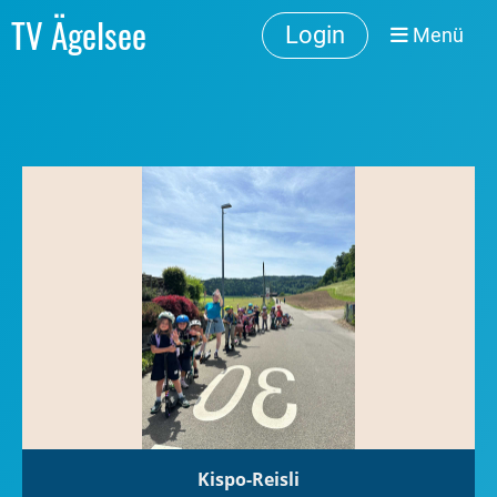
TV Ägelsee
Login
Menü
Kispo-Reisli